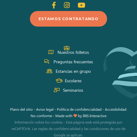
Siganos
Siganos
Siganos
en
en
en
ESTAMOS CONTRATANDO
Facebook
Instagram
Youtube
Nuestros folletos
Preguntas frecuentes
Estancias en grupo
Escolares
Seminarios
Plano del sitio
-
Aviso legal
-
Política de confidencialidad
-
Accesibilidad:
No conforme
-
Made with
by
IRIS Interactive
Información sobre los cookies
-
Esta página web está protegida por
reCAPTCHA. Las
reglas de confidencialidad
y las
condiciones de uso
de
Google se aplican.