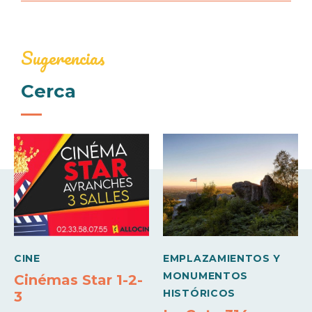
Cheques bancarios y postales
Efectivo
Transferencias
Servicios
Visitas guiadas
Sugerencias
Cerca
CINE
EMPLAZAMIENTOS Y
MONUMENTOS
Cinémas Star 1-2-
HISTÓRICOS
3