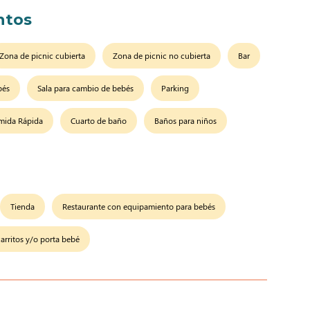
ntos
Zona de picnic cubierta
Zona de picnic no cubierta
Bar
bés
Sala para cambio de bebés
Parking
mida Rápida
Cuarto de baño
Baños para niños
Tienda
Restaurante con equipamiento para bebés
arritos y/o porta bebé