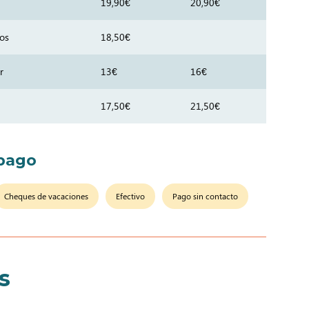
19,90€
20,90€
tos
18,50€
r
13€
16€
17,50€
21,50€
pago
Cheques de vacaciones
Efectivo
Pago sin contacto
s