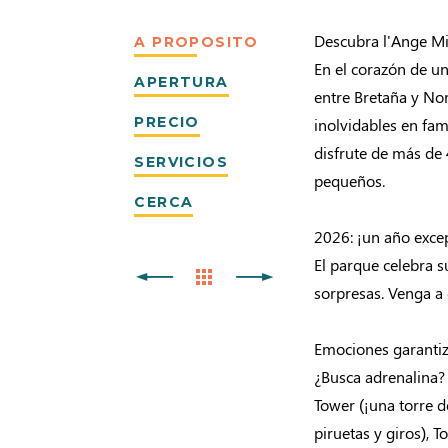
Descubra l'Ange Mic
A PROPOSITO
En el corazón de u
APERTURA
entre Bretaña y No
PRECIO
inolvidables en fam
disfrute de más de 
SERVICIOS
pequeños.
CERCA
2026: ¡un año excep
El parque celebra s
sorpresas. Venga a 
Emociones garanti
¿Busca adrenalina? 
Tower (¡una torre d
piruetas y giros), 