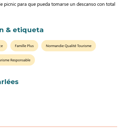
de picnic para que pueda tomarse un descanso con total
ón & etiqueta
ce
Famille Plus
Normandie Qualité Tourisme
urisme Responsable
rlées