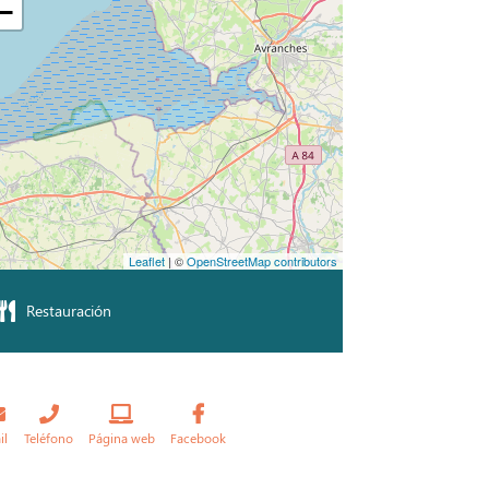
−
Leaflet
| ©
OpenStreetMap contributors
Restauración
il
Teléfono
Página web
Facebook