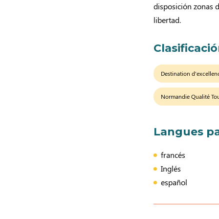
disposición zonas 
libertad.
Clasificaci
Destination d'excellen
Normandie Qualité To
Langues pa
francés
Inglés
español