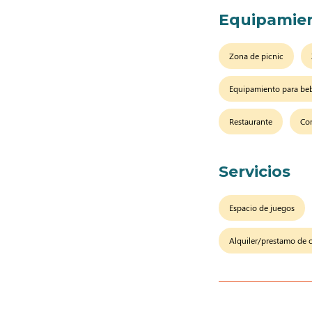
Equipamie
Zona de picnic
Equipamiento para be
Restaurante
Co
Servicios
Espacio de juegos
Alquiler/prestamo de c