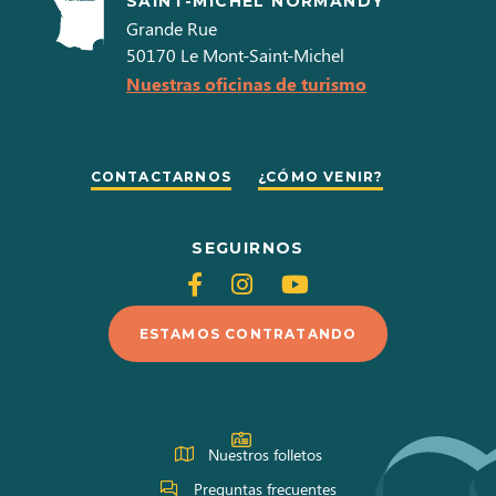
SAINT-MICHEL NORMANDY
Grande Rue
50170
Le Mont-Saint-Michel
Nuestras oficinas de turismo
CONTACTARNOS
¿CÓMO VENIR?
SEGUIRNOS
Siganos
Siganos
Siganos
en
en
en
ESTAMOS CONTRATANDO
Facebook
Instagram
Youtube
Nuestros folletos
Preguntas frecuentes