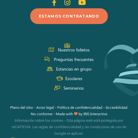
Siganos
Siganos
Siganos
en
en
en
ESTAMOS CONTRATANDO
Facebook
Instagram
Youtube
Nuestros folletos
Preguntas frecuentes
Estancias en grupo
Escolares
Seminarios
Plano del sitio
-
Aviso legal
-
Política de confidencialidad
-
Accesibilidad:
No conforme
-
Made with
by
IRIS Interactive
Información sobre los cookies
-
Esta página web está protegida por
reCAPTCHA. Las
reglas de confidencialidad
y las
condiciones de uso
de
Google se aplican.