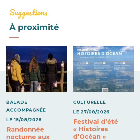
15€
Visites guidées
Prêt de chaussons néoprènes
Suggestions
Moyens de paiement
Rinçage des pieds
À proximité
Carte bleue
Chèques bancaires et postaux
Espèces
Paiement sans contact
Virements
BALADE
CULTURELLE
ACCOMPAGNÉE
LE
27/08/2026
LE
15/08/2026
Festival d’été
« Histoires
Randonnée
d’Océan »
nocturne aux