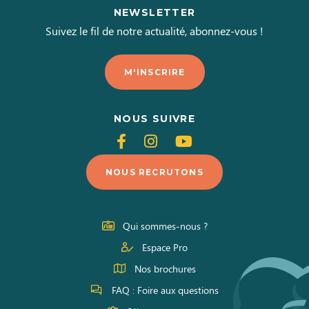
NEWSLETTER
Suivez le fil de notre actualité, abonnez-vous !
M'INSCRIRE
NOUS SUIVRE
Suivez-
Suivez-
Suivez-
nous
nous
nous
NOUS RECRUTONS
sur
sur
sur
Facebook
Instagram
Youtube
Qui sommes-nous ?
Espace Pro
Nos brochures
FAQ : Foire aux questions