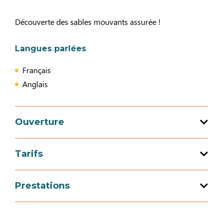
Découverte des sables mouvants assurée !
Langues parlées
Français
Anglais
Ouverture
Tarifs
Ouverture du 01 janvier 2026 au 31
décembre 2026
Tarif
Prestations
Tarif de base
Services