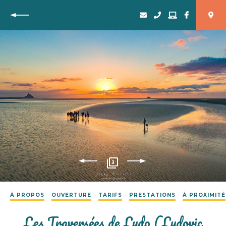
Retour
3
À PROPOS
OUVERTURE
TARIFS
PRESTATIONS
À PROXIMITÉ
Les Traversées de Ludo (Ludovic