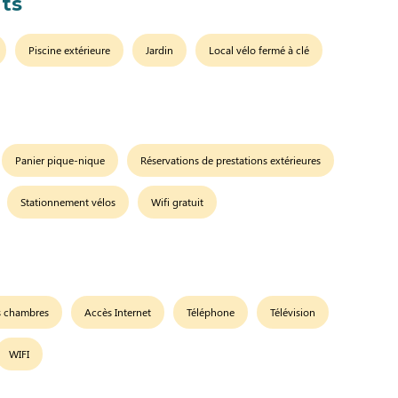
ts
Piscine extérieure
Jardin
Local vélo fermé à clé
Panier pique-nique
Réservations de prestations extérieures
Stationnement vélos
Wifi gratuit
es chambres
Accès Internet
Téléphone
Télévision
WIFI