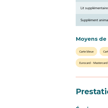
Lit supplémentaire
Supplément anima
Moyens de
Carte bleue
Car
Eurocard - Mastercard
Prestat