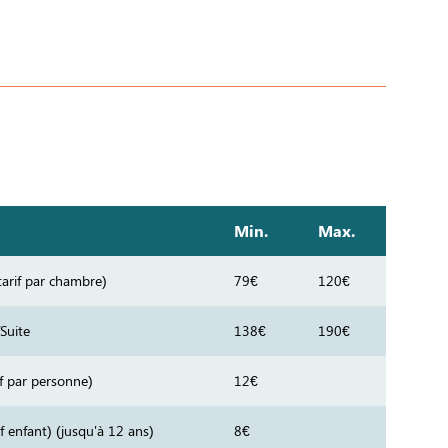
Min.
Max.
arif par chambre)
79€
120€
Suite
138€
190€
if par personne)
12€
if enfant) (jusqu'à 12 ans)
8€