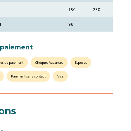
15€
25€
l
9€
 paiement
tes de paiement
Chèques Vacances
Espèces
Paiement sans contact
Visa
ions