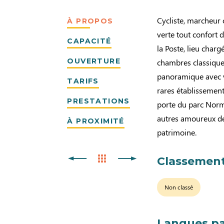
Cycliste, marcheur 
À PROPOS
verte tout confort 
CAPACITÉ
la Poste, lieu char
OUVERTURE
chambres classique
panoramique avec v
TARIFS
rares établissement
PRESTATIONS
porte du parc Norm
autres amoureux de 
À PROXIMITÉ
patrimoine.
Classement
Non classé
Langues pa