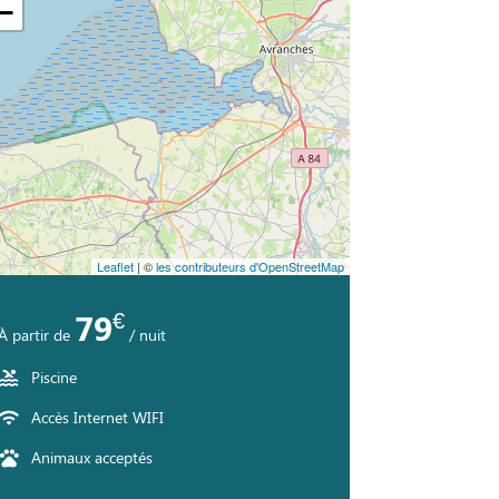
−
Leaflet
| ©
les contributeurs d'OpenStreetMap
€
79
À partir de
/ nuit
Piscine
Accès Internet WIFI
Animaux acceptés