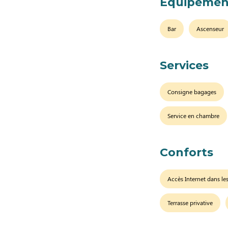
Équipemen
Bar
Ascenseur
Services
Consigne bagages
Service en chambre
Conforts
Accès Internet dans l
Terrasse privative