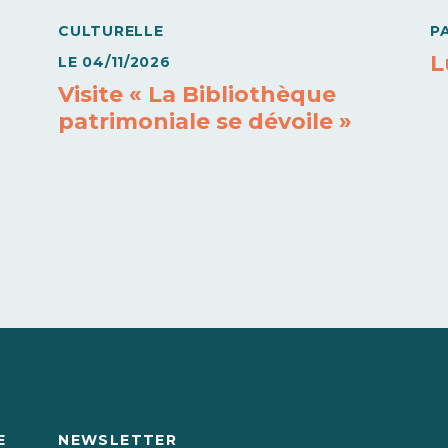
CULTURELLE
P
L
LE
04/11/2026
Visite « La Bibliothèque
patrimoniale se dévoile »
E
NEWSLETTER