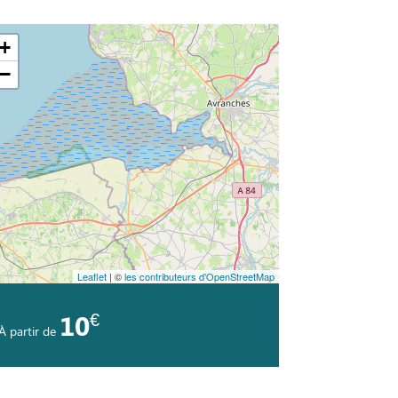
+
−
Leaflet
| ©
les contributeurs d'OpenStreetMap
€
10
À partir de