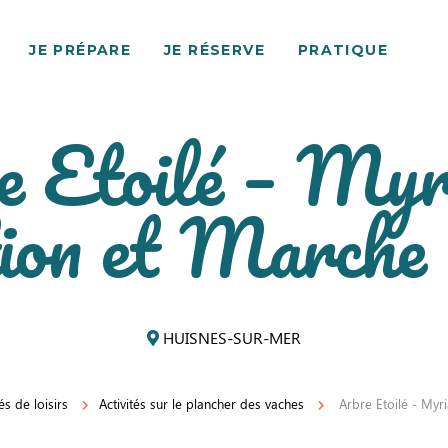
JE PRÉPARE
JE RÉSERVE
PRATIQUE
e Etoilé – Myr
ion et Marche
HUISNES-SUR-MER
tés de loisirs
Activités sur le plancher des vaches
Arbre Etoilé - Myr