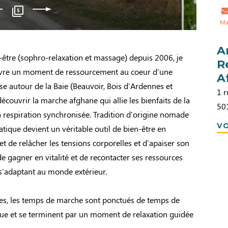
5
Ma
A
-être (sophro-relaxation et massage) depuis 2006, je
R
ivre un moment de ressourcement au coeur d'une
A
e autour de la Baie (Beauvoir, Bois d'Ardennes et
1 r
écouvrir la marche afghane qui allie les bienfaits de la
50
 respiration synchronisée. Tradition d'origine nomade
VO
atique devient un véritable outil de bien-être en
et de relâcher les tensions corporelles et d'apaiser son
e gagner en vitalité et de recontacter ses ressources
 s'adaptant au monde extérieur.
s, les temps de marche sont ponctués de temps de
ue et se terminent par un moment de relaxation guidée