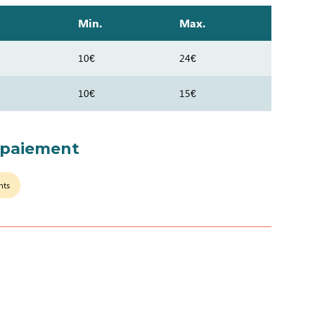
Min.
Max.
10€
24€
10€
15€
 paiement
nts