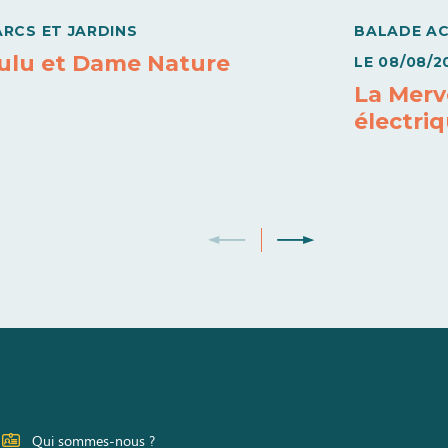
ARCS ET JARDINS
BALADE A
ulu et Dame Nature
LE
08/08/2
La Merve
électri
Qui sommes-nous ?