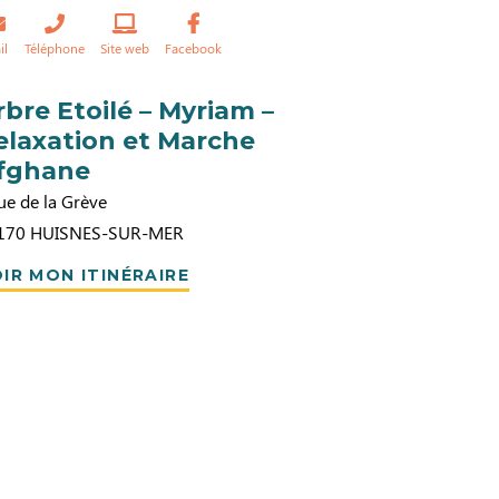
il
Téléphone
Site web
Facebook
rbre Etoilé – Myriam –
elaxation et Marche
fghane
ue de la Grève
170
HUISNES-SUR-MER
IR MON ITINÉRAIRE