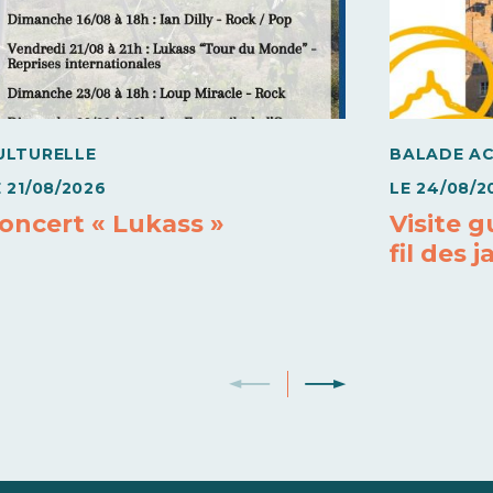
ULTURELLE
BALADE A
E
21/08/2026
LE
24/08/2
oncert « Lukass »
Visite 
fil des j