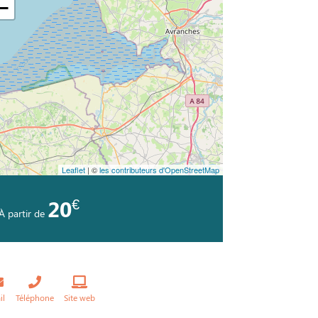
−
Leaflet
| ©
les contributeurs d'OpenStreetMap
€
20
À partir de
il
Téléphone
Site web