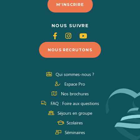
M'INSCRIRE
NOUS SUIVRE
Suivez-
Suivez-
Suivez-
nous
nous
nous
NOUS RECRUTONS
sur
sur
sur
Facebook
Instagram
Youtube
Qui sommes-nous ?
Espace Pro
Nos brochures
FAQ : Foire aux questions
Séjours en groupe
Scolaires
Séminaires