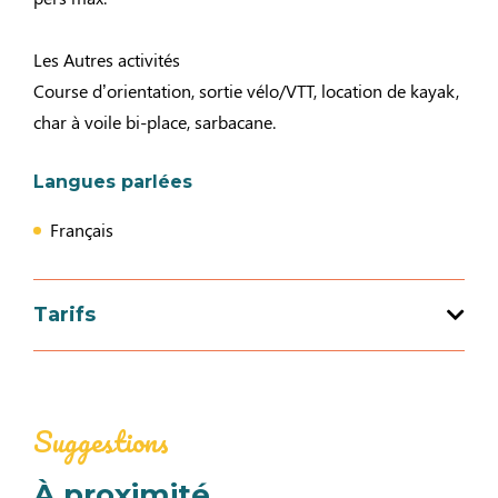
Les Autres activités
Course d’orientation, sortie vélo/VTT, location de kayak,
char à voile bi-place, sarbacane.
Langues parlées
Français
Tarifs
Moyens de paiement
Carte bleue
Cartes de paiement
Suggestions
Chèques bancaires et postaux
Chèques Vacances
Espèces
À proximité