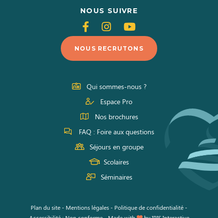
NOUS SUIVRE
Suivez-
Suivez-
Suivez-
nous
nous
nous
NOUS RECRUTONS
sur
sur
sur
Facebook
Instagram
Youtube
Qui sommes-nous ?
Espace Pro
Nos brochures
FAQ : Foire aux questions
Séjours en groupe
Scolaires
Séminaires
Plan du site
-
Mentions légales
-
Politique de confidentialité
-
Accessibilité : Non conforme
-
Made with
by
IRIS Interactive