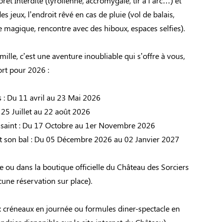
rêt Interdite (tyrolienne, accromygale, tir à l’arc…) et
des jeux, l’endroit rêvé en cas de pluie (vol de balais,
 magique, rencontre avec des hiboux, espaces selfies).
ille, c’est une aventure inoubliable qui s’offre à vous,
ort pour 2026 :
 : Du 11 avril au 23 Mai 2026
 25 Juillet au 22 août 2026
ssaint : Du 17 Octobre au 1er Novembre 2026
t son bal : Du 05 Décembre 2026 au 02 Janvier 2027
e ou dans la boutique officielle du Château des Sorciers
cune réservation sur place).
: créneaux en journée ou formules diner-spectacle en