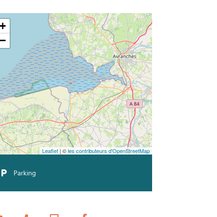
+
−
Leaflet
| ©
les contributeurs d'OpenStreetMap
Parking