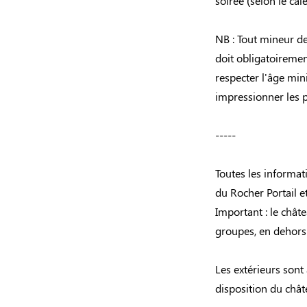
soirée (selon le cal
NB : Tout mineur d
doit obligatoireme
respecter l'âge min
impressionner les p
-----
Toutes les informat
du Rocher Portail et
Important : le châte
groupes, en dehors
Les extérieurs sont
disposition du châte