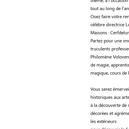
thème, à l’occasion
tout au long de l’an
Osez faire votre ren
célèbre directrice 
Maisons : Cerfdelu
Partez pour une imm
truculents profess
Philomène Volovent
de magie, apprentis
magique, cours de 
Vous serez émervei
historiques aux art
à la découverte de 
décorées et agréme
les extérieurs