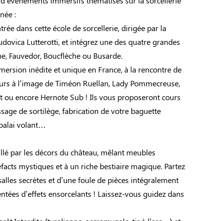
 d’événements immersifs thématisés sur la sorcellerie
née :
trée dans cette école de sorcellerie, dirigée par la
Ludovica Lutterotti, et intégrez une des quatre grandes
ne, Fauvedor, Boucflèche ou Busarde.
ersion inédite et unique en France, à la rencontre de
eurs à l’image de Timéon Ruellan, Lady Pommecreuse,
 ou encore Hernote Sub ! Ils vous proposeront cours
sage de sortilège, fabrication de votre baguette
balai volant…
llé par les décors du château, mêlant meubles
efacts mystiques et à un riche bestiaire magique. Partez
salles secrètes et d’une foule de pièces intégralement
ntées d’effets ensorcelants ! Laissez-vous guidez dans