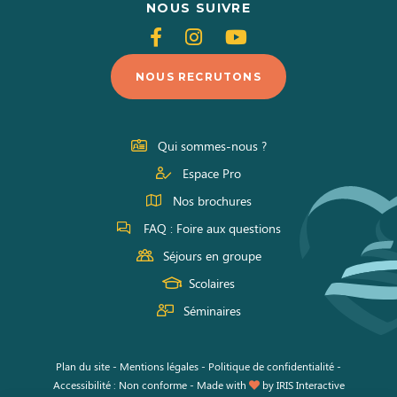
NOUS SUIVRE
Suivez-
Suivez-
Suivez-
nous
nous
nous
NOUS RECRUTONS
sur
sur
sur
Facebook
Instagram
Youtube
Qui sommes-nous ?
Espace Pro
Nos brochures
FAQ : Foire aux questions
Séjours en groupe
Scolaires
Séminaires
Plan du site
-
Mentions légales
-
Politique de confidentialité
-
Accessibilité : Non conforme
-
Made with
by
IRIS Interactive