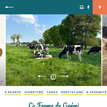
Retour
4
À PROPOS
OUVERTURE
TARIFS
PRESTATIONS
À PROXIMITÉ
La Ferme de Grémi