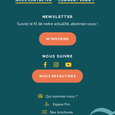
NOUS CONTACTER
COMMENT VENIR ?
NEWSLETTER
Suivez le fil de notre actualité, abonnez-vous !
M'INSCRIRE
NOUS SUIVRE
Suivez-
Suivez-
Suivez-
nous
nous
nous
NOUS RECRUTONS
sur
sur
sur
Facebook
Instagram
Youtube
Qui sommes-nous ?
Espace Pro
Nos brochures