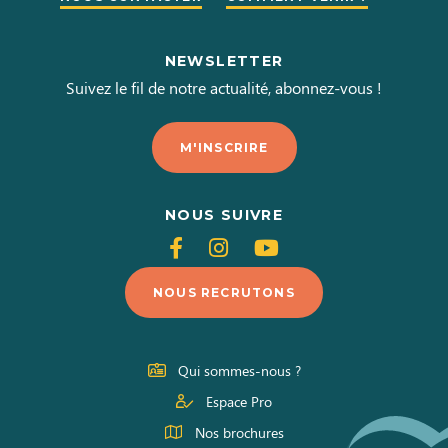
NEWSLETTER
Suivez le fil de notre actualité, abonnez-vous !
M'INSCRIRE
NOUS SUIVRE
Suivez-
Suivez-
Suivez-
nous
nous
nous
NOUS RECRUTONS
sur
sur
sur
Facebook
Instagram
Youtube
Qui sommes-nous ?
Espace Pro
Nos brochures