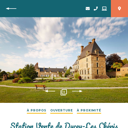
Retour
3
À PROPOS
OUVERTURE
À PROXIMITÉ
Station Verte de Ducey-Les Chéris