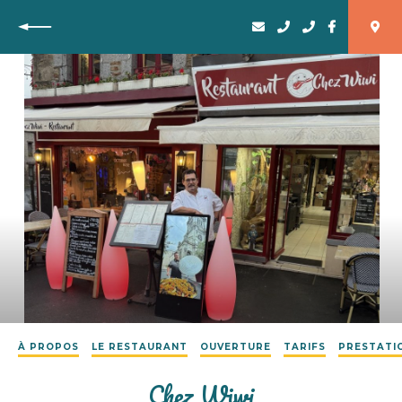
Retour
À PROPOS
LE RESTAURANT
OUVERTURE
TARIFS
PRESTATI
Chez Wiwi