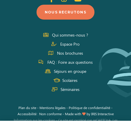
nous
nous
nous
NOUS RECRUTONS
sur
sur
sur
Facebook
Instagram
Youtube
Qui sommes-nous ?
Espace Pro
Nos brochures
FAQ : Foire aux questions
Séjours en groupe
Scolaires
Séminaires
Plan du site
-
Mentions légales
-
Politique de confidentialité
-
Accessibilité : Non conforme
-
Made with
by
IRIS Interactive
Information sur les cookies
-
Ce site est protégé par reCAPTCHA. Les
règles de confidentialité
et les
conditions d'utilisation
de Google