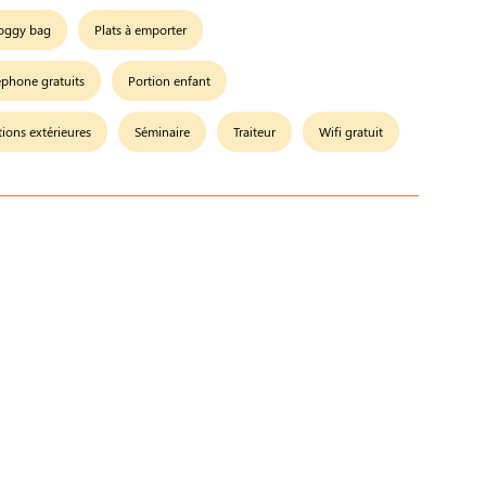
oggy bag
Plats à emporter
éphone gratuits
Portion enfant
tions extérieures
Séminaire
Traiteur
Wifi gratuit