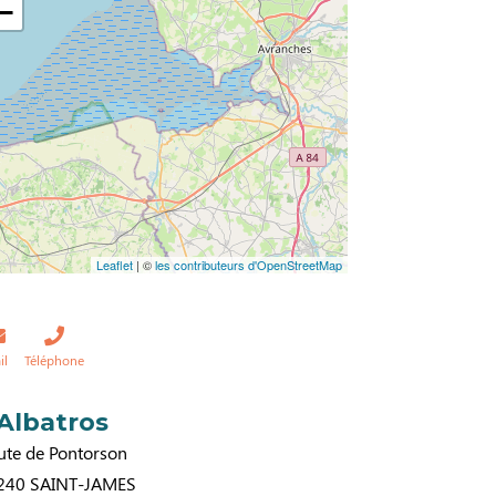
−
Leaflet
| ©
les contributeurs d'OpenStreetMap
il
Téléphone
’Albatros
ute de Pontorson
240
SAINT-JAMES