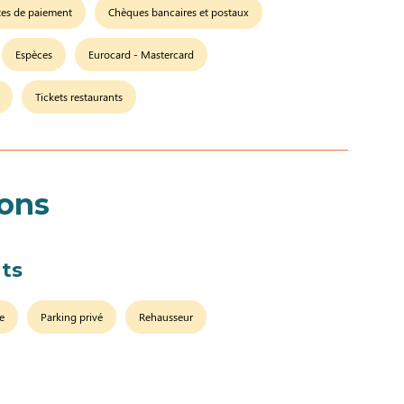
tes de paiement
Chèques bancaires et postaux
Espèces
Eurocard - Mastercard
Tickets restaurants
ions
ts
e
Parking privé
Rehausseur