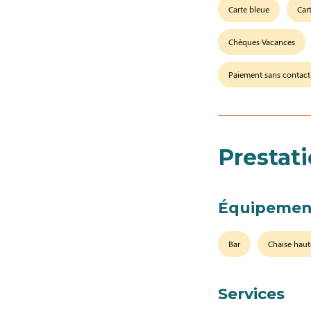
Carte bleue
Car
Chèques Vacances
Paiement sans contact
Prestat
Équipemen
Bar
Chaise haut
Services