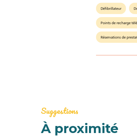
Défibrillateur
D
Points de recharge tél
Réservations de presta
Suggestions
À proximité