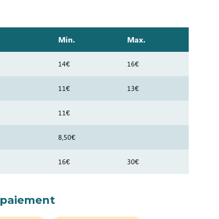
Min.
Max.
14€
16€
11€
13€
11€
8,50€
16€
30€
 paiement