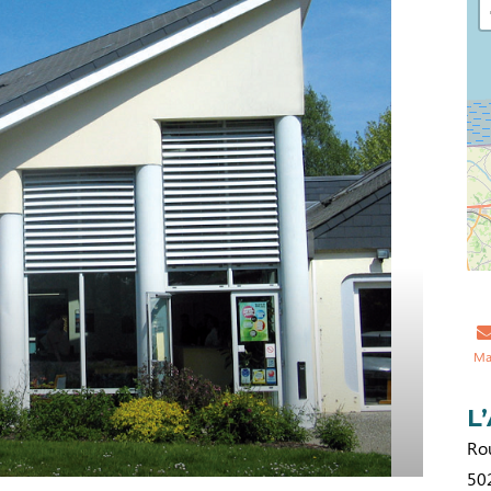
Ma
L
Ro
50