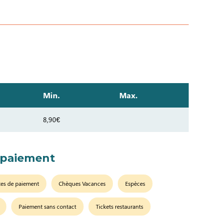
Min.
Max.
8,90€
 paiement
tes de paiement
Chèques Vacances
Espèces
Paiement sans contact
Tickets restaurants