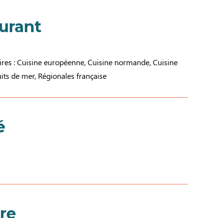
aurant
aires : Cuisine européenne, Cuisine normande, Cuisine
ruits de mer, Régionales française
é
re