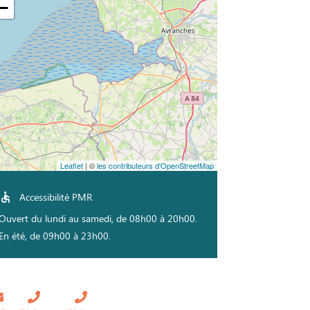
−
Leaflet
| ©
les contributeurs d'OpenStreetMap
Accessibilité PMR
Ouvert du lundi au samedi, de 08h00 à 20h00.
En été, de 09h00 à 23h00.