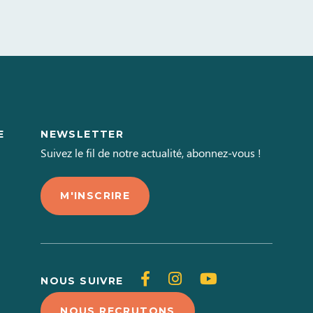
E
NEWSLETTER
L
Suivez le fil de notre actualité, abonnez-vous !
M'INSCRIRE
Suivez-
Suivez-
Suivez-
NOUS SUIVRE
nous
nous
nous
NOUS RECRUTONS