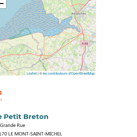
−
Leaflet
| ©
les contributeurs d'OpenStreetMap
il
e Petit Breton
 Grande Rue
170
LE MONT-SAINT-MICHEL