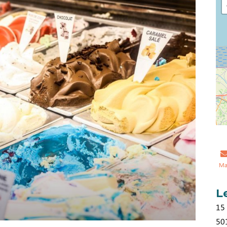
Ma
L
15
50