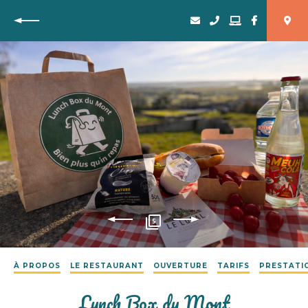
Retour
5
À PROPOS
LE RESTAURANT
OUVERTURE
TARIFS
PRESTATI
Lunch Box du Mont