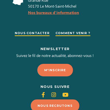
Grande Rue
50170
Le Mont-Saint-Michel
10h00 à
19h00
Nos bureaux d'information
Mardi
10h00 à
19h00
NOUS CONTACTER
COMMENT VENIR ?
Mercredi
10h00 à
NEWSLETTER
19h00
Suivez le fil de notre actualité, abonnez-vous !
Jeudi
10h00 à
M'INSCRIRE
19h00
Vendredi
NOUS SUIVRE
10h00 à
Suivez-
Suivez-
Suivez-
19h00
Samedi
nous
nous
nous
NOUS RECRUTONS