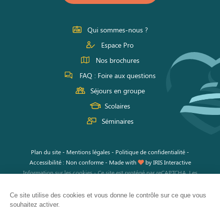
10h00 à
sur
sur
sur
19h00
Facebook
Instagram
Youtube
Dimanche
Qui sommes-nous ?
10h00 à
Espace Pro
19h00
Nos brochures
FAQ : Foire aux questions
Séjours en groupe
Scolaires
Séminaires
Plan du site
-
Mentions légales
-
Politique de confidentialité
-
Accessibilité : Non conforme
-
Made with
by
IRIS Interactive
Information sur les cookies
-
Ce site est protégé par reCAPTCHA. Les
règles de confidentialité
et les
conditions d'utilisation
de Google
s'appliquent.
Ce site utilise des cookies et vous donne le contrôle sur ce que vous
souhaitez activer.