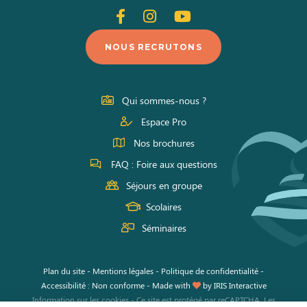
Suivez-
Suivez-
Suivez-
nous
nous
nous
NOUS RECRUTONS
sur
sur
sur
Facebook
Instagram
Youtube
Qui sommes-nous ?
Espace Pro
Nos brochures
FAQ : Foire aux questions
Séjours en groupe
Scolaires
Séminaires
Plan du site
-
Mentions légales
-
Politique de confidentialité
-
Accessibilité : Non conforme
-
Made with
by
IRIS Interactive
Information sur les cookies
-
Ce site est protégé par reCAPTCHA. Les