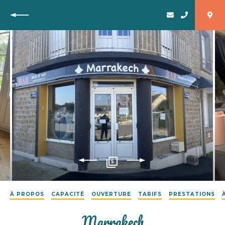
Retour
5
À PROPOS
CAPACITÉ
OUVERTURE
TARIFS
PRESTATIONS
Marrakech