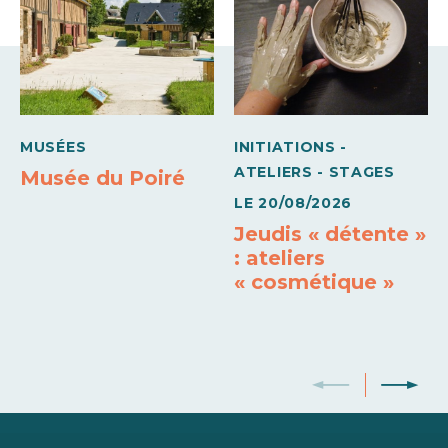
09h00 à 14h30 et
17h00 à 21h00
Vendredi
09h00 à 14h30 et
17h00 à 21h00
Samedi
MUSÉES
INITIATIONS -
ATELIERS - STAGES
Musée du Poiré
09h00 à 14h30 et
17h00 à 21h00
LE
20/08/2026
Dimanche
Jeudis « détente »
: ateliers
09h00 à 14h30 et
« cosmétique »
17h00 à 21h00