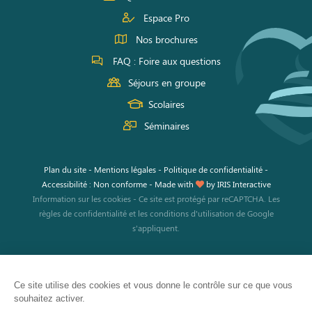
Espace Pro
Nos brochures
FAQ : Foire aux questions
Séjours en groupe
Scolaires
Séminaires
Plan du site
-
Mentions légales
-
Politique de confidentialité
-
Accessibilité : Non conforme
-
Made with
by
IRIS Interactive
Information sur les cookies
-
Ce site est protégé par reCAPTCHA. Les
règles de confidentialité
et les
conditions d'utilisation
de Google
s'appliquent.
Ce site utilise des cookies et vous donne le contrôle sur ce que vous
souhaitez activer.