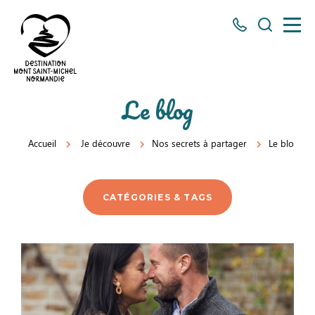
Tous
Je
les
recherch
numéros
ici
Destination
Le blog
Mont
Saint-
Accueil
Je découvre
Nos secrets à partager
Le blog
Michel
Normandie
CATÉGORIES & TAGS