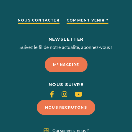
NOUS CONTACTER
COMMENT VENIR ?
NEWSLETTER
Suivez le fil de notre actualité, abonnez-vous !
M'INSCRIRE
NOUS SUIVRE
Suivez-
Suivez-
Suivez-
nous
nous
nous
NOUS RECRUTONS
sur
sur
sur
Facebook
Instagram
Youtube
Qui sommes-nous ?