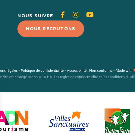
Suivez-
Suivez-
Suivez-
NOUS SUIVRE
nous
nous
nous
NOUS RECRUTONS
sur
sur
sur
Facebook
Instagram
Youtube
ons légales
-
Politique de confidentialité
-
Accessibilité : Non conforme
-
Made with
e site est protégé par reCAPTCHA. Les
règles de confidentialité
et les
conditions d'util
s Options