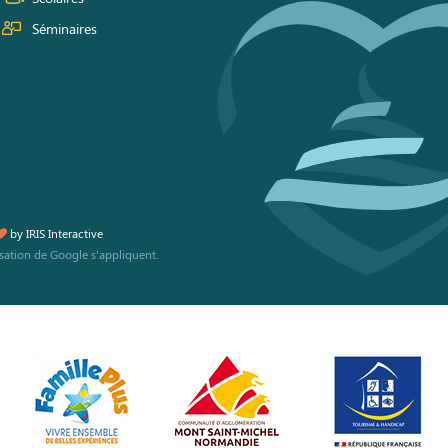
Séminaires
by
IRIS Interactive
isation
de Google s'appliquent.