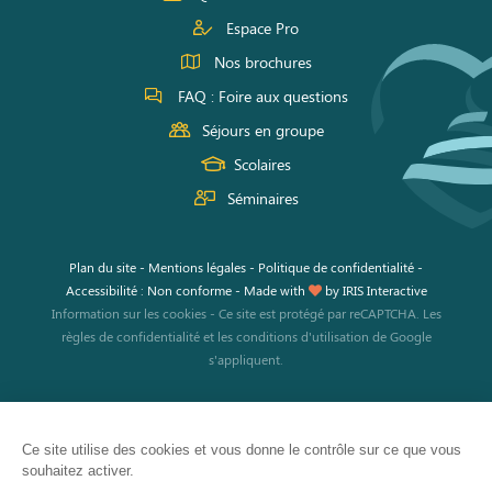
Espace Pro
Nos brochures
FAQ : Foire aux questions
Séjours en groupe
Scolaires
Séminaires
Plan du site
-
Mentions légales
-
Politique de confidentialité
-
Accessibilité : Non conforme
-
Made with
by
IRIS Interactive
Information sur les cookies
-
Ce site est protégé par reCAPTCHA. Les
règles de confidentialité
et les
conditions d'utilisation
de Google
s'appliquent.
Ce site utilise des cookies et vous donne le contrôle sur ce que vous
souhaitez activer.