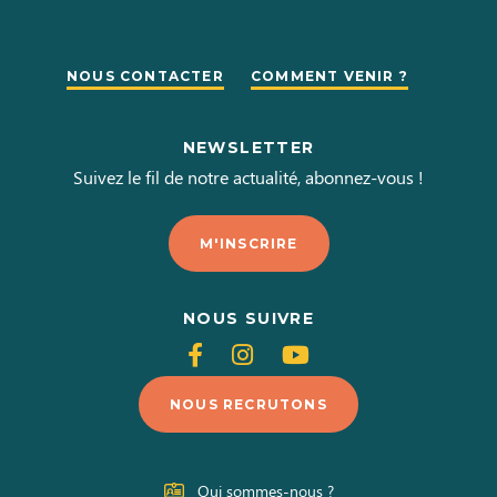
NOUS CONTACTER
COMMENT VENIR ?
NEWSLETTER
Suivez le fil de notre actualité, abonnez-vous !
M'INSCRIRE
NOUS SUIVRE
Suivez-
Suivez-
Suivez-
nous
nous
nous
NOUS RECRUTONS
sur
sur
sur
Facebook
Instagram
Youtube
Qui sommes-nous ?