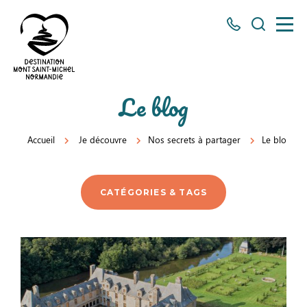
Tous
Je
les
recherch
numéros
ici
Destination
Le blog
Mont
Saint-
Accueil
Je découvre
Nos secrets à partager
Le blog
Michel
Normandie
CATÉGORIES & TAGS