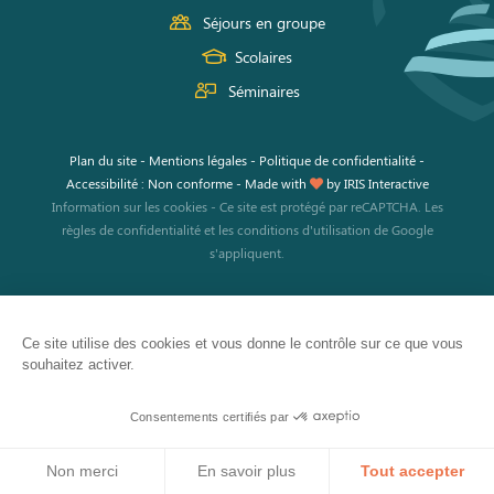
Séjours en groupe
Scolaires
Séminaires
Plan du site
-
Mentions légales
-
Politique de confidentialité
-
Accessibilité : Non conforme
-
Made with
by
IRIS Interactive
Information sur les cookies
-
Ce site est protégé par reCAPTCHA. Les
règles de confidentialité
et les
conditions d'utilisation
de Google
s'appliquent.
Ce site utilise des cookies et vous donne le contrôle sur ce que vous
souhaitez activer.
JE RÉSERVE
Consentements certifiés par
Mon activité
Mon hébergement
Coffrets cadeaux
Non merci
En savoir plus
Tout accepter
Ma visite