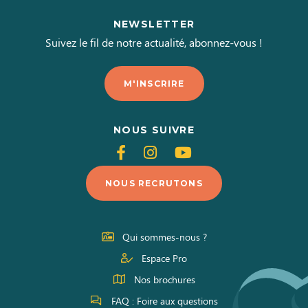
NEWSLETTER
Suivez le fil de notre actualité, abonnez-vous !
M'INSCRIRE
NOUS SUIVRE
Suivez-
Suivez-
Suivez-
nous
nous
nous
NOUS RECRUTONS
sur
sur
sur
Facebook
Instagram
Youtube
Qui sommes-nous ?
Espace Pro
Nos brochures
FAQ : Foire aux questions