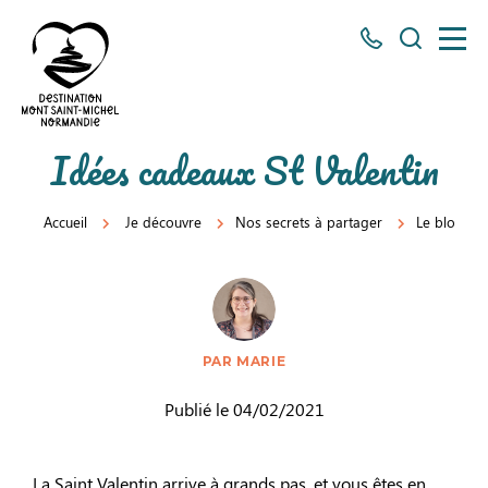
Tous
Je
les
recherch
numéros
ici
Destination
Idées cadeaux St Valentin
Mont
Saint-
Accueil
Je découvre
Nos secrets à partager
Le blog
Michel
Normandie
PAR MARIE
Publié le 04/02/2021
La Saint Valentin arrive à grands pas, et vous êtes en