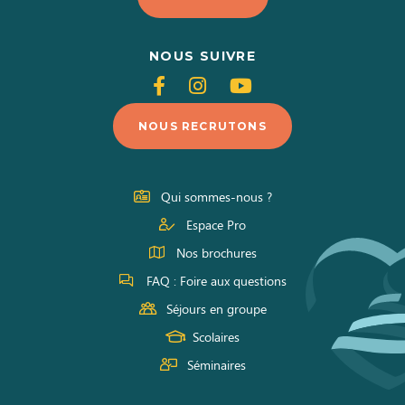
NOUS SUIVRE
Suivez-
Suivez-
Suivez-
nous
nous
nous
NOUS RECRUTONS
sur
sur
sur
Facebook
Instagram
Youtube
Qui sommes-nous ?
Espace Pro
Nos brochures
FAQ : Foire aux questions
Séjours en groupe
Scolaires
Séminaires