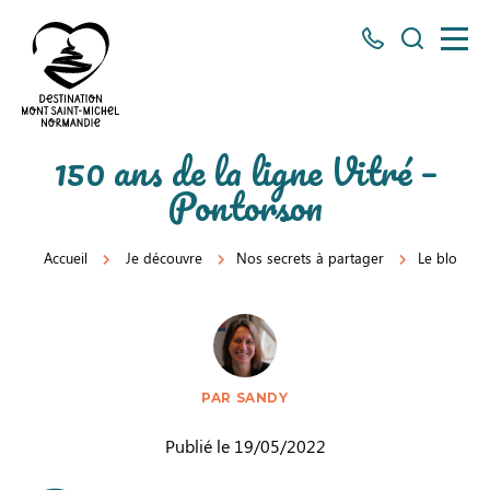
Tous
Je
les
recherch
numéros
ici
Destination
150 ans de la ligne Vitré –
Mont
Pontorson
Saint-
Michel
Accueil
Je découvre
Nos secrets à partager
Le blog
Normandie
PAR SANDY
Publié le 19/05/2022