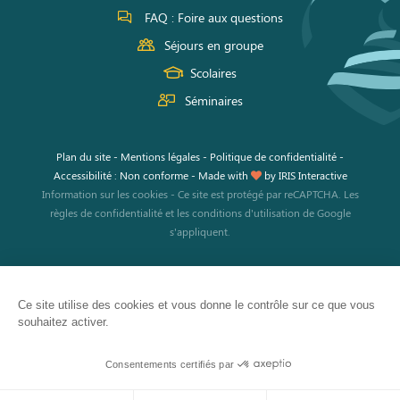
FAQ : Foire aux questions
Séjours en groupe
Scolaires
Séminaires
Plan du site
-
Mentions légales
-
Politique de confidentialité
-
Accessibilité : Non conforme
-
Made with
by
IRIS Interactive
Information sur les cookies
-
Ce site est protégé par reCAPTCHA. Les
règles de confidentialité
et les
conditions d'utilisation
de Google
s'appliquent.
Ce site utilise des cookies et vous donne le contrôle sur ce que vous
souhaitez activer.
JE RÉSERVE
Consentements certifiés par
Mon activité