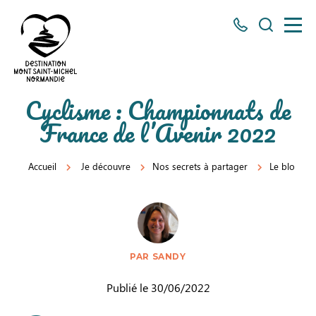
Tous
Je
les
recherch
numéros
ici
Destination
Cyclisme : Championnats de
Mont
France de l’Avenir 2022
Saint-
Michel
Accueil
Je découvre
Nos secrets à partager
Le blog
Normandie
PAR SANDY
Publié le 30/06/2022