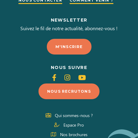
NOUS CONTACTER
COMMENT VENIR ?
NEWSLETTER
Suivez le fil de notre actualité, abonnez-vous !
M'INSCRIRE
NOUS SUIVRE
Suivez-
Suivez-
Suivez-
nous
nous
nous
NOUS RECRUTONS
sur
sur
sur
Facebook
Instagram
Youtube
Qui sommes-nous ?
Espace Pro
Nos brochures