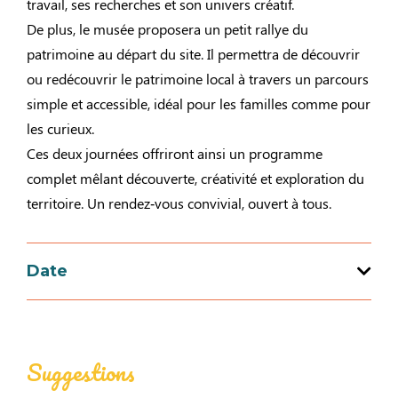
travail, ses recherches et son univers créatif.
De plus, le musée proposera un petit rallye du
patrimoine au départ du site. Il permettra de découvrir
ou redécouvrir le patrimoine local à travers un parcours
simple et accessible, idéal pour les familles comme pour
les curieux.
Ces deux journées offriront ainsi un programme
complet mêlant découverte, créativité et exploration du
territoire. Un rendez‑vous convivial, ouvert à tous.
Date
Ouverture du 20 au 20 septembre 2026
Suggestions
Jours
Horaires