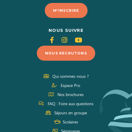
M'INSCRIRE
NOUS SUIVRE
Suivez-
Suivez-
Suivez-
nous
nous
nous
NOUS RECRUTONS
sur
sur
sur
Facebook
Instagram
Youtube
Qui sommes-nous ?
Espace Pro
Nos brochures
FAQ : Foire aux questions
Séjours en groupe
Scolaires
Séminaires