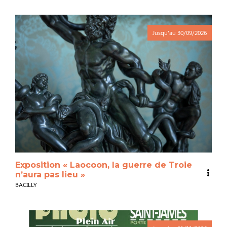
Jusqu'au
30/09/2026
Exposition « Laocoon, la guerre de Troie
n’aura pas lieu »
BACILLY