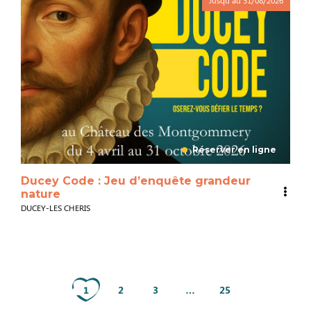
Réserver en ligne
Ducey Code : Jeu d’enquête grandeur
nature
DUCEY-LES CHERIS
1
2
3
…
25