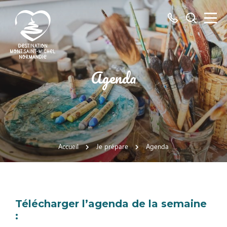
Tous
Je
les
recherch
numéros
ici
Destination
Agenda
Mont
Saint-
Michel
Normandie
Accueil
Je prépare
Agenda
Télécharger l’agenda de la semaine
: