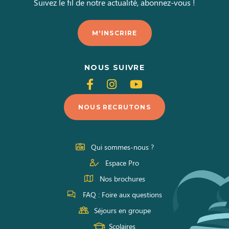
Suivez le fil de notre actualité, abonnez-vous !
M'INSCRIRE
NOUS SUIVRE
Suivez-
Suivez-
Suivez-
nous
nous
nous
NOUS RECRUTONS
sur
sur
sur
Facebook
Instagram
Youtube
Qui sommes-nous ?
Espace Pro
Nos brochures
FAQ : Foire aux questions
Séjours en groupe
Scolaires