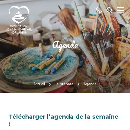
Tous
Je
les
recherch
numéros
ici
Destination
Agenda
Mont
Saint-
Michel
Normandie
Accueil
Je prépare
Agenda
Télécharger l’agenda de la semaine
: