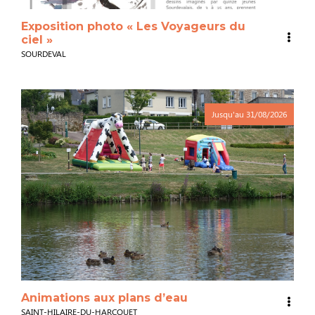
Exposition photo « Les Voyageurs du
ciel »
SOURDEVAL
Jusqu'au
31/08/2026
Animations aux plans d’eau
SAINT-HILAIRE-DU-HARCOUET