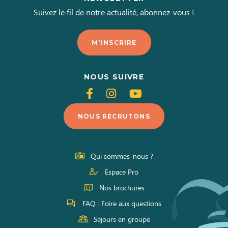
Suivez le fil de notre actualité, abonnez-vous !
M'INSCRIRE
NOUS SUIVRE
Suivez-
Suivez-
Suivez-
nous
nous
nous
NOUS RECRUTONS
sur
sur
sur
Facebook
Instagram
Youtube
Qui sommes-nous ?
Espace Pro
Nos brochures
FAQ : Foire aux questions
Séjours en groupe