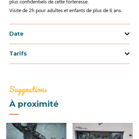
plus confidentiels de cette forteresse.
Visite de 2h pour adultes et enfants de plus de 6 ans.
Date
Tarifs
Ouverture du 09 au 09 août 2026
Jours
Horaires
Tarif
Dimanche
Suggestions
Tarif adulte
16h00 à
15€
18h00
À proximité
Tarif enfant (enfant (6 à 12 ans), jeune (13 à 17 ans))
5€
7€