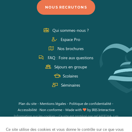
nous
nous
nous
NOUS RECRUTONS
sur
sur
sur
Facebook
Instagram
Youtube
Qui sommes-nous ?
Espace Pro
Nos brochures
FAQ : Foire aux questions
Séjours en groupe
Scolaires
Séminaires
Plan du site
-
Mentions légales
-
Politique de confidentialité
-
Accessibilité : Non conforme
-
Made with
by
IRIS Interactive
Information sur les cookies
-
Ce site est protégé par reCAPTCHA. Les
règles de confidentialité
et les
conditions d'utilisation
de Google
s'appliquent.
Ce site utilise des cookies et vous donne le contrôle sur ce que vous