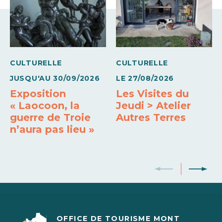
Tarif réduit (étudiant - 25 ans avec carte)
10€
CULTURELLE
CULTURELLE
JUSQU'AU
30/09/2026
LE
27/08/2026
Exposition
Les Visites du
« Laocoon, la
Jeudi > Atelier
guerre de Troie
Autres Terres
n’aura pas lieu »
OFFICE DE TOURISME MONT