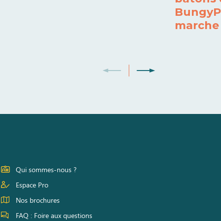
BungyP
marche 
Qui sommes-nous ?
Espace Pro
Nos brochures
FAQ : Foire aux questions