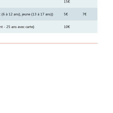
15€
t (6 à 12 ans), jeune (13 à 17 ans))
5€
7€
ant - 25 ans avec carte)
10€