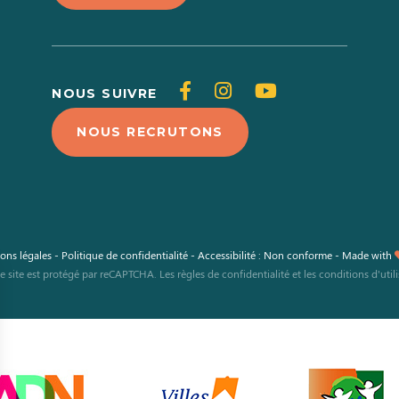
Suivez-
Suivez-
Suivez-
NOUS SUIVRE
nous
nous
nous
NOUS RECRUTONS
sur
sur
sur
Facebook
Instagram
Youtube
ons légales
-
Politique de confidentialité
-
Accessibilité : Non conforme
-
Made with
e site est protégé par reCAPTCHA. Les
règles de confidentialité
et les
conditions d'util