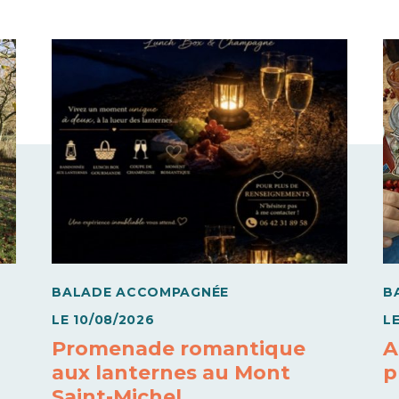
BALADE ACCOMPAGNÉE
B
LE
10/08/2026
L
Promenade romantique
A
aux lanternes au Mont
p
Saint-Michel