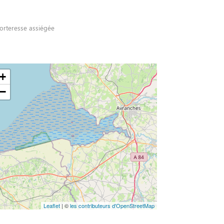
forteresse assiégée
+
−
Leaflet
| ©
les contributeurs d'OpenStreetMap