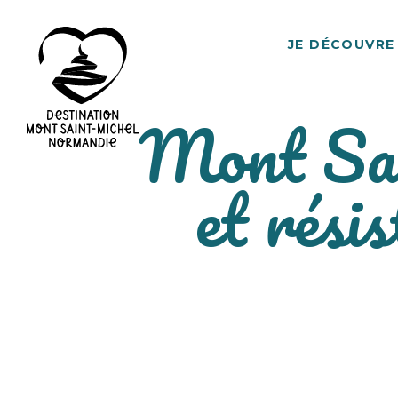
JE DÉCOUVRE
Mont Sai
Destination
et rési
Mont
Saint-
Michel
Normandie