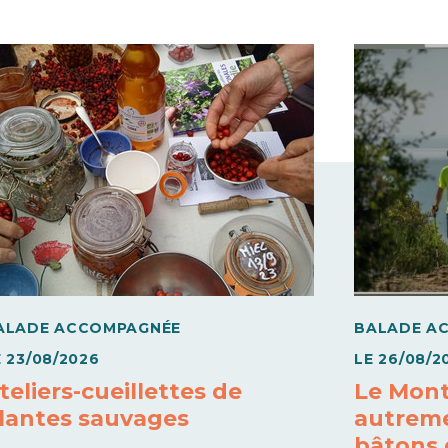
ALADE ACCOMPAGNÉE
BALADE A
E
23/08/2026
LE
26/08/2
teliers-cueillettes de
Le Mont
lantes sauvages
autreme
bâtons