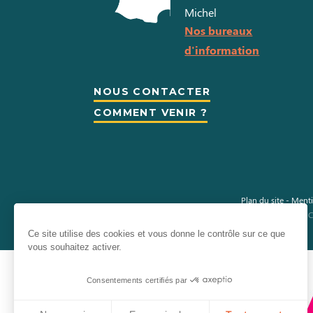
Michel
Nos bureaux
d'information
NOUS CONTACTER
COMMENT VENIR ?
Plan du site
-
Menti
Information sur les cookies
-
C
Ce site utilise des cookies et vous donne le contrôle sur ce que
vous souhaitez activer.
Consentements certifiés par