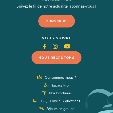
Suivez le fil de notre actualité, abonnez-vous !
M'INSCRIRE
NOUS SUIVRE
Suivez-
Suivez-
Suivez-
nous
nous
nous
NOUS RECRUTONS
sur
sur
sur
Facebook
Instagram
Youtube
Qui sommes-nous ?
Espace Pro
Nos brochures
FAQ : Foire aux questions
Séjours en groupe