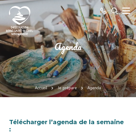
Tous
Je
les
recherch
numéros
ici
Destination
Agenda
Mont
Saint-
Michel
Normandie
Accueil
Je prépare
Agenda
Télécharger l’agenda de la semaine
: