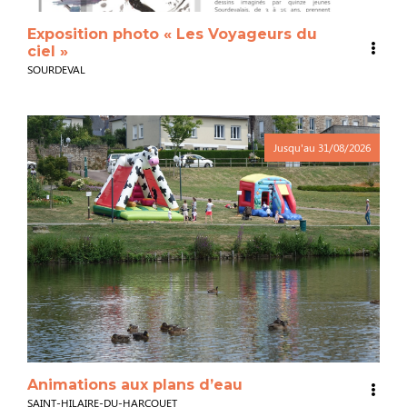
Exposition photo « Les Voyageurs du
ciel »
SOURDEVAL
Jusqu'au
31/08/2026
Animations aux plans d’eau
SAINT-HILAIRE-DU-HARCOUET