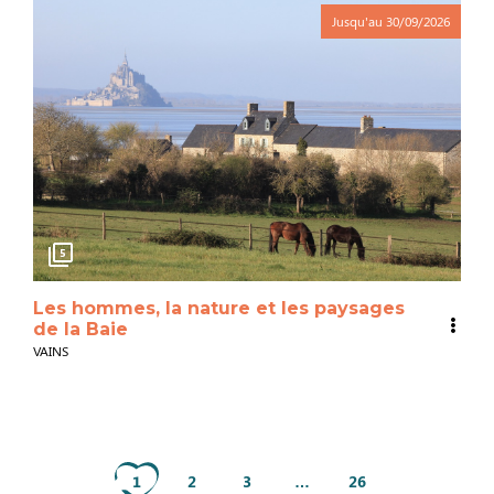
Jusqu'au
30/09/2026
5
Les hommes, la nature et les paysages
de la Baie
VAINS
1
2
3
…
26