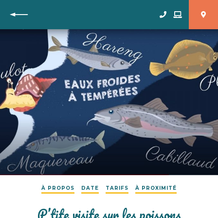
Retour
À PROPOS
DATE
TARIFS
À PROXIMITÉ
P’tite visite sur les poissons