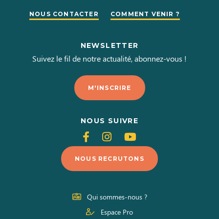
NOUS CONTACTER
COMMENT VENIR ?
NEWSLETTER
Suivez le fil de notre actualité, abonnez-vous !
M'INSCRIRE
NOUS SUIVRE
Suivez-
Suivez-
Suivez-
nous
nous
nous
NOUS RECRUTONS
sur
sur
sur
Facebook
Instagram
Youtube
Qui sommes-nous ?
Espace Pro