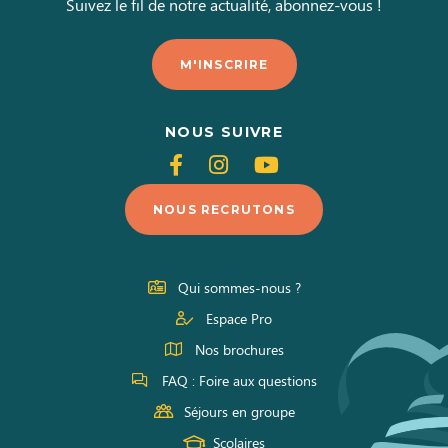
Suivez le fil de notre actualité, abonnez-vous !
M'INSCRIRE
NOUS SUIVRE
Suivez-
Suivez-
Suivez-
nous
nous
nous
NOUS RECRUTONS
sur
sur
sur
Facebook
Instagram
Youtube
Qui sommes-nous ?
Espace Pro
Nos brochures
FAQ : Foire aux questions
Séjours en groupe
Scolaires