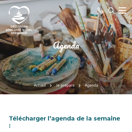
Tous
Je
les
recherch
numéros
ici
Destination
Agenda
Mont
Saint-
Michel
Normandie
Accueil
Je prépare
Agenda
Télécharger l’agenda de la semaine
: