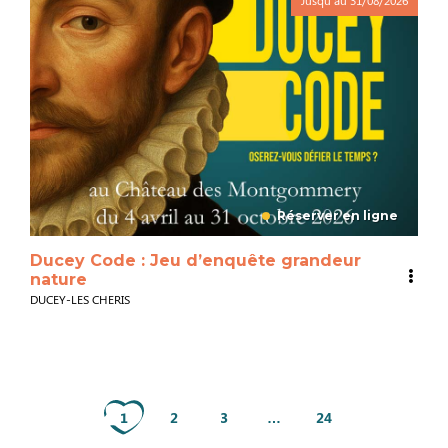
Réserver en ligne
Ducey Code : Jeu d’enquête grandeur
nature
DUCEY-LES CHERIS
1
2
3
…
24