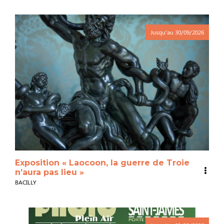
Jusqu'au
30/09/2026
Exposition « Laocoon, la guerre de Troie
n’aura pas lieu »
BACILLY