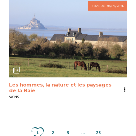
Jusqu'au
30/09/2026
5
Les hommes, la nature et les paysages
de la Baie
VAINS
1
2
3
…
25