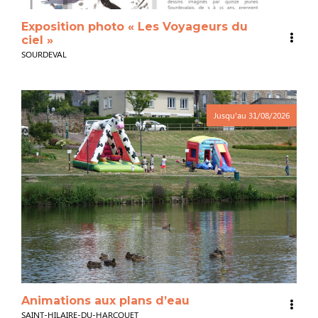
Exposition photo « Les Voyageurs du
ciel »
SOURDEVAL
Jusqu'au
31/08/2026
Animations aux plans d’eau
SAINT-HILAIRE-DU-HARCOUET