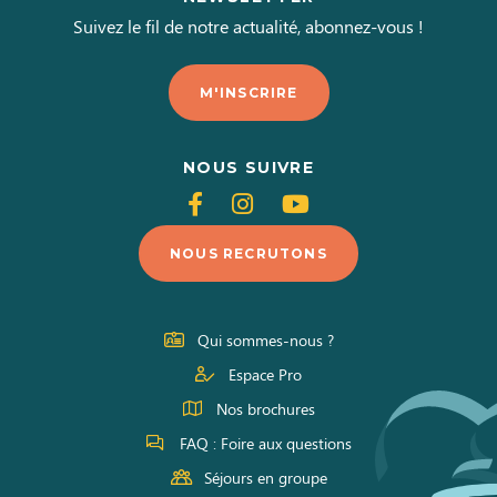
Suivez le fil de notre actualité, abonnez-vous !
M'INSCRIRE
NOUS SUIVRE
Suivez-
Suivez-
Suivez-
nous
nous
nous
NOUS RECRUTONS
sur
sur
sur
Facebook
Instagram
Youtube
Qui sommes-nous ?
Espace Pro
Nos brochures
FAQ : Foire aux questions
Séjours en groupe