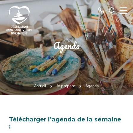
Tous
Je
les
recherch
numéros
ici
Destination
Agenda
Mont
Saint-
Michel
Normandie
Accueil
Je prépare
Agenda
Télécharger l’agenda de la semaine
: