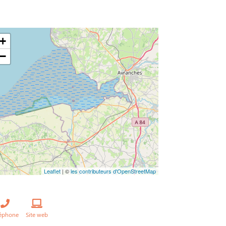
+
−
Leaflet
| ©
les contributeurs d'OpenStreetMap
léphone
Site web