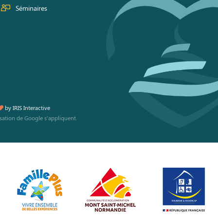
Séminaires
by
IRIS Interactive
isation
de Google s'appliquent.
s réglementations. Personnalisez vos préférences pour contrôler