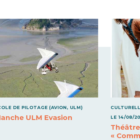
COLE DE PILOTAGE (AVION, ULM)
CULTUREL
anche ULM Evasion
LE
14/08/2
Théâtre
« Comme