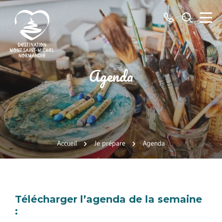
Tous
Je
les
recherch
numéros
ici
Destination
Agenda
Mont
Saint-
Michel
Normandie
Accueil
Je prépare
Agenda
Télécharger l’agenda de la semaine
: