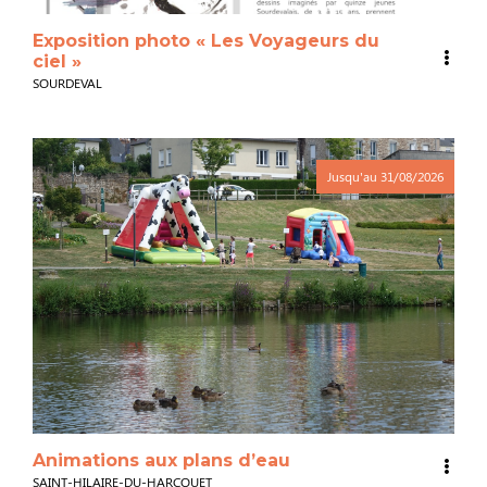
Exposition photo « Les Voyageurs du
ciel »
SOURDEVAL
Jusqu'au
31/08/2026
Animations aux plans d’eau
SAINT-HILAIRE-DU-HARCOUET