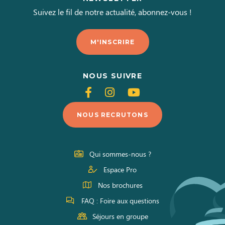
Suivez le fil de notre actualité, abonnez-vous !
M'INSCRIRE
NOUS SUIVRE
Suivez-
Suivez-
Suivez-
nous
nous
nous
NOUS RECRUTONS
sur
sur
sur
Facebook
Instagram
Youtube
Qui sommes-nous ?
Espace Pro
Nos brochures
FAQ : Foire aux questions
Séjours en groupe