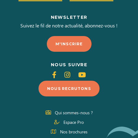
NEWSLETTER
Suivez le fil de notre actualité, abonnez-vous !
M'INSCRIRE
NOUS SUIVRE
Suivez-
Suivez-
Suivez-
nous
nous
nous
NOUS RECRUTONS
sur
sur
sur
Facebook
Instagram
Youtube
Qui sommes-nous ?
Espace Pro
Nos brochures