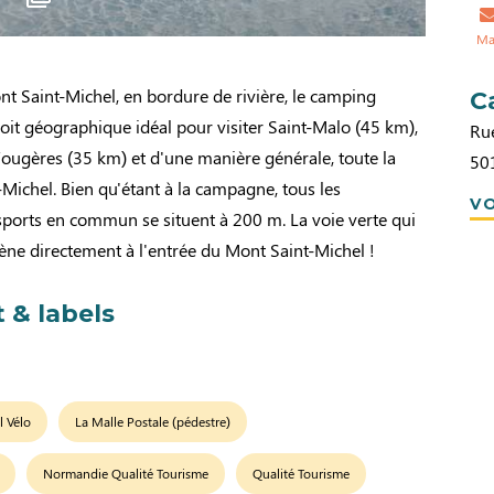
Ma
t Saint-Michel, en bordure de rivière, le camping
C
roit géographique idéal pour visiter Saint-Malo (45 km),
Ru
Fougères (35 km) et d'une manière générale, toute la
50
Michel. Bien qu'étant à la campagne, tous les
VO
ports en commun se situent à 200 m. La voie verte qui
ne directement à l'entrée du Mont Saint-Michel !
 & labels
l Vélo
La Malle Postale (pédestre)
Normandie Qualité Tourisme
Qualité Tourisme