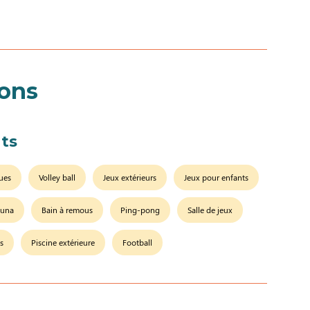
ions
ts
ues
Volley ball
Jeux extérieurs
Jeux pour enfants
auna
Bain à remous
Ping-pong
Salle de jeux
s
Piscine extérieure
Football