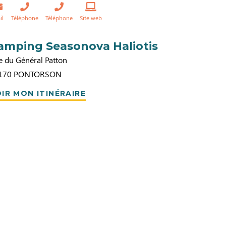
il
Téléphone
Téléphone
Site web
amping Seasonova Haliotis
e du Général Patton
170
PONTORSON
IR MON ITINÉRAIRE