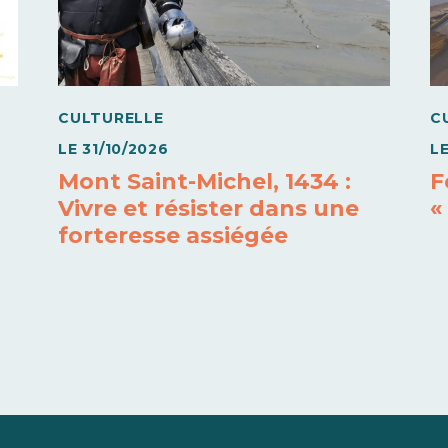
CULTURELLE
C
LE
31/10/2026
L
Mont Saint-Michel, 1434 :
F
Vivre et résister dans une
«
forteresse assiégée