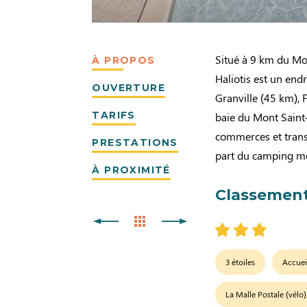
Situé à 9 km du Mon
À PROPOS
Haliotis est un end
OUVERTURE
Granville (45 km), 
TARIFS
baie du Mont Saint-
commerces et trans
PRESTATIONS
part du camping mè
À PROXIMITÉ
Classement
3 étoiles
Accuei
La Malle Postale (vélo)