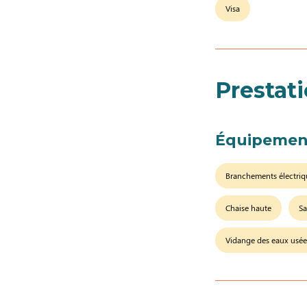
Visa
Prestat
Équipemen
Branchements électriq
Chaise haute
S
Vidange des eaux usée