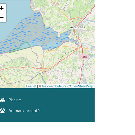
+
−
Leaflet
| ©
les contributeurs d'OpenStreetMap
Piscine
Animaux acceptés