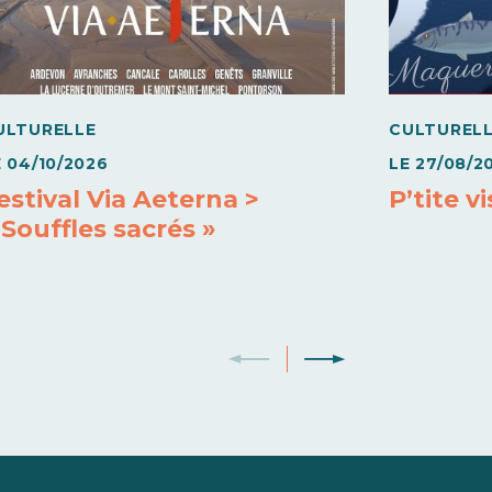
ULTURELLE
CULTUREL
E
04/10/2026
LE
27/08/2
estival Via Aeterna >
P’tite v
 Souffles sacrés »