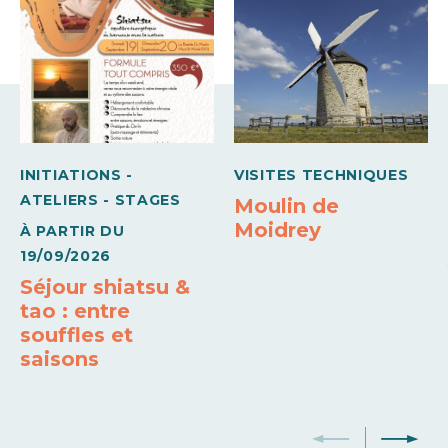
Moyens de paiement
Draps et linges compris
Chauffage
Chèques bancaires et postaux
Chèques Vacances
Espèces
INITIATIONS -
VISITES TECHNIQUES
ATELIERS - STAGES
Moulin de
Moidrey
À PARTIR DU
19/09/2026
Séjour shiatsu &
tao : entre
souffles et
saisons