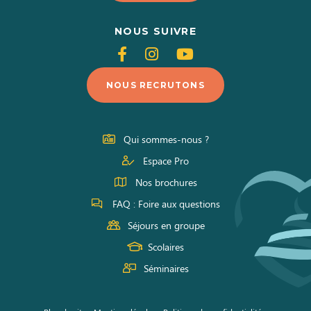
NOUS SUIVRE
Suivez-
Suivez-
Suivez-
nous
nous
nous
NOUS RECRUTONS
sur
sur
sur
Facebook
Instagram
Youtube
Qui sommes-nous ?
Espace Pro
Nos brochures
FAQ : Foire aux questions
Séjours en groupe
Scolaires
Séminaires