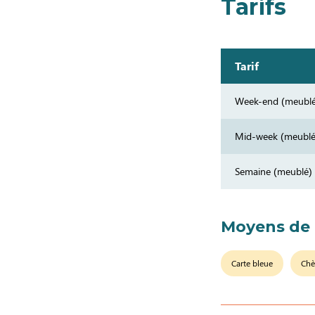
Tarifs
Tarif
Week-end (meubl
Mid-week (meublé
Semaine (meublé)
Moyens de
Carte bleue
Chè