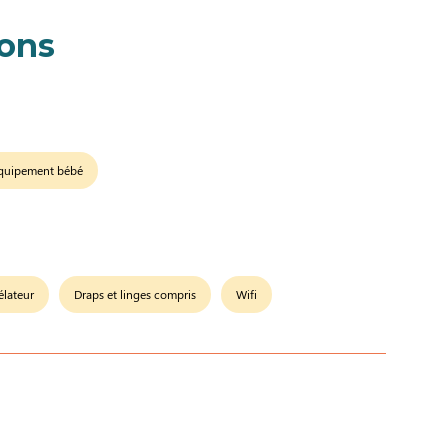
ions
quipement bébé
lateur
Draps et linges compris
Wifi