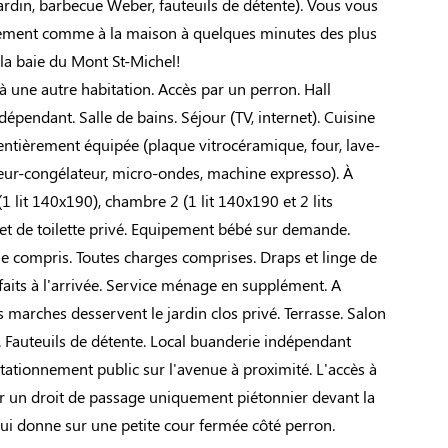
ardin, barbecue Weber, fauteuils de détente). Vous vous
lement comme à la maison à quelques minutes des plus
la baie du Mont St-Michel!
 une autre habitation. Accès par un perron. Hall
dépendant. Salle de bains. Séjour (TV, internet). Cuisine
entièrement équipée (plaque vitrocéramique, four, lave-
ateur-congélateur, micro-ondes, machine expresso). À
1 lit 140x190), chambre 2 (1 lit 140x190 et 2 lits
et de toilette privé. Equipement bébé sur demande.
e compris. Toutes charges comprises. Draps et linge de
ts faits à l'arrivée. Service ménage en supplément. A
s marches desservent le jardin clos privé. Terrasse. Salon
. Fauteuils de détente. Local buanderie indépendant
 Stationnement public sur l'avenue à proximité. L'accès à
ar un droit de passage uniquement piétonnier devant la
ui donne sur une petite cour fermée côté perron.