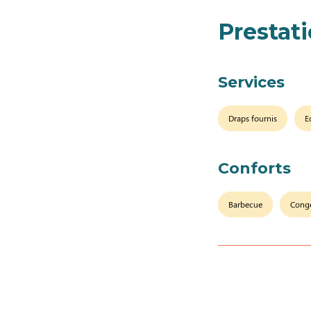
Prestat
Services
Draps fournis
E
Conforts
Barbecue
Congé