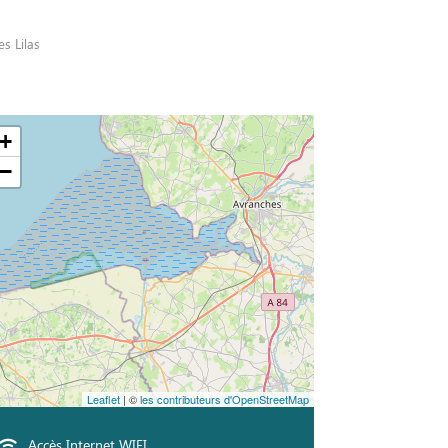
es Lilas
+
−
Leaflet
| ©
les contributeurs d'OpenStreetMap
Accès Internet WIFI