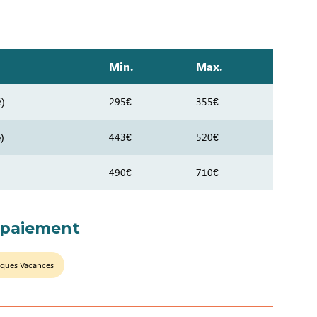
Min.
Max.
é)
295€
355€
)
443€
520€
490€
710€
 paiement
ques Vacances