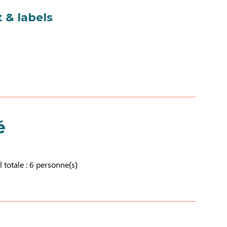
 & labels
é
l totale : 6 personne(s)