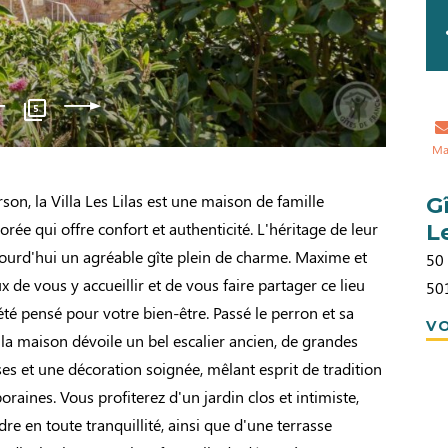
5
Ma
son, la Villa Les Lilas est une maison de famille
G
ée qui offre confort et authenticité. L'héritage de leur
L
ourd'hui un agréable gîte plein de charme. Maxime et
50
 de vous y accueillir et de vous faire partager ce lieu
50
été pensé pour votre bien-être. Passé le perron et sa
VO
la maison dévoile un bel escalier ancien, de grandes
s et une décoration soignée, mêlant esprit de tradition
raines. Vous profiterez d'un jardin clos et intimiste,
re en toute tranquillité, ainsi que d'une terrasse