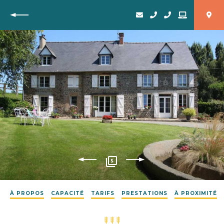
Retour
5
À PROPOS
CAPACITÉ
TARIFS
PRESTATIONS
À PROXIMITÉ