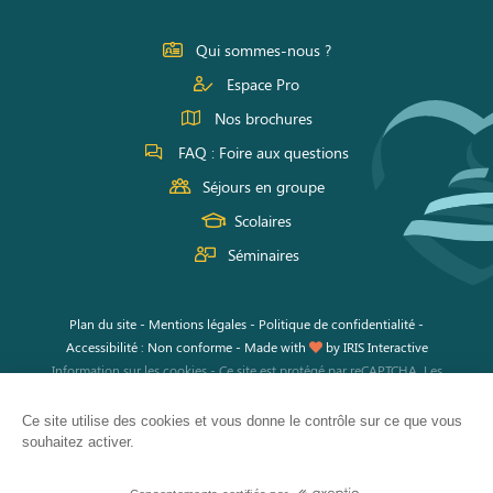
Facebook
Instagram
Youtube
Qui sommes-nous ?
Espace Pro
Nos brochures
FAQ : Foire aux questions
Séjours en groupe
Scolaires
Séminaires
Plan du site
-
Mentions légales
-
Politique de confidentialité
-
Accessibilité : Non conforme
-
Made with
by
IRIS Interactive
Information sur les cookies
-
Ce site est protégé par reCAPTCHA. Les
règles de confidentialité
et les
conditions d'utilisation
de Google
s'appliquent.
Ce site utilise des cookies et vous donne le contrôle sur ce que vous
souhaitez activer.