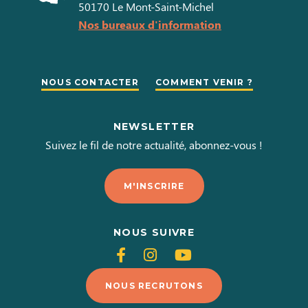
50170
Le Mont-Saint-Michel
Nos bureaux d'information
NOUS CONTACTER
COMMENT VENIR ?
NEWSLETTER
Suivez le fil de notre actualité, abonnez-vous !
M'INSCRIRE
NOUS SUIVRE
Suivez-
Suivez-
Suivez-
nous
nous
nous
NOUS RECRUTONS
sur
sur
sur