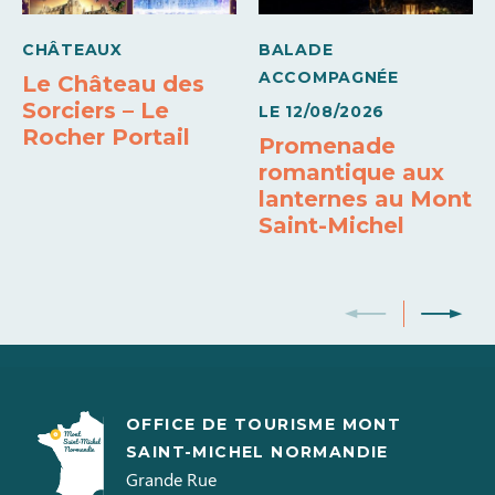
CHÂTEAUX
BALADE
ACCOMPAGNÉE
Le Château des
Sorciers – Le
LE
12/08/2026
Rocher Portail
Promenade
romantique aux
lanternes au Mont
Saint-Michel
OFFICE DE TOURISME MONT
SAINT-MICHEL NORMANDIE
Grande Rue