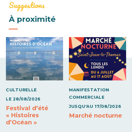
Draps fournis
Equipement bébé
Suggestions
Mid-week (meublé)
À proximité
Conforts
520€
820€
Barbecue
Congélateur
Semaine (meublé)
Draps et linges compris
Wifi
580€
950€
Moyens de paiement
Carte bleue
CULTURELLE
MANIFESTATION
COMMERCIALE
LE
28/08/2026
JUSQU'AU
17/08/2026
Festival d’été
« Histoires
Marché nocturne
d’Océan »