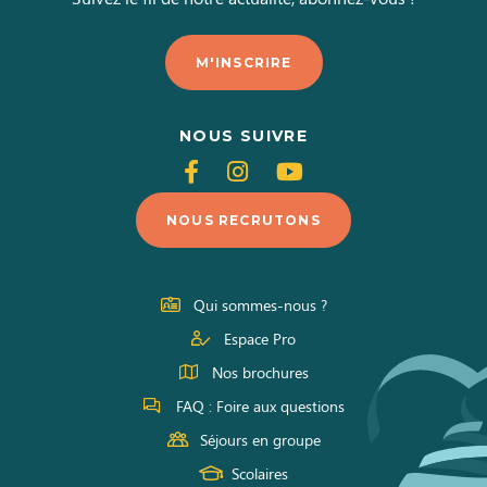
M'INSCRIRE
NOUS SUIVRE
Suivez-
Suivez-
Suivez-
nous
nous
nous
NOUS RECRUTONS
sur
sur
sur
Facebook
Instagram
Youtube
Qui sommes-nous ?
Espace Pro
Nos brochures
FAQ : Foire aux questions
Séjours en groupe
Scolaires