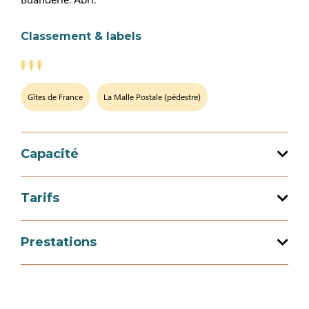
Classement & labels
Gîtes de France
La Malle Postale (pédestre)
Capacité
Capacité d'accueil totale : 4 personne(s)
Tarifs
2 chambre(s)
Tarif
Prestations
Week-end (meublé)
Services
425€
495€