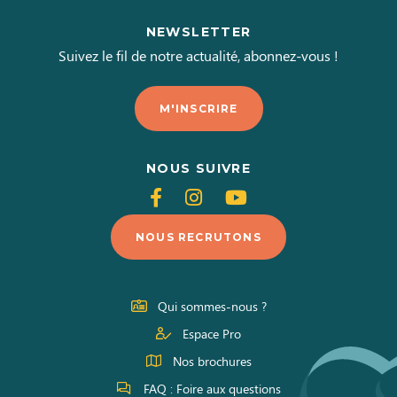
NEWSLETTER
Suivez le fil de notre actualité, abonnez-vous !
M'INSCRIRE
NOUS SUIVRE
Suivez-
Suivez-
Suivez-
nous
nous
nous
NOUS RECRUTONS
sur
sur
sur
Facebook
Instagram
Youtube
Qui sommes-nous ?
Espace Pro
Nos brochures
FAQ : Foire aux questions