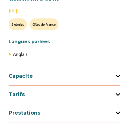
3 étoiles
Gîtes de France
Langues parlées
Anglais
Capacité
Capacité d'accueil totale : 4 personne(s)
Tarifs
2 chambre(s)
Tarif
Prestations
Week-end (meublé)
Services