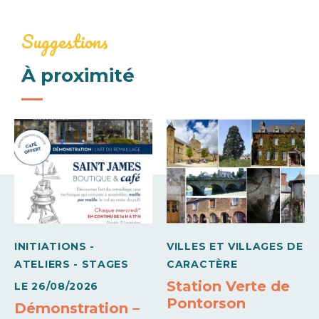
276€
Draps fournis
Suggestions
Mid-week (meublé)
À proximité
Conforts
371€
Barbecue
Congélateur
Semaine (meublé)
Draps et linges compris
430€
570€
Sèche linge privatif
Wifi
Moyens de paiement
Carte bleue
Chèques Vacances
INITIATIONS -
VILLES ET VILLAGES DE
ATELIERS - STAGES
CARACTÈRE
Station Verte de
LE
26/08/2026
Pontorson
Démonstration –