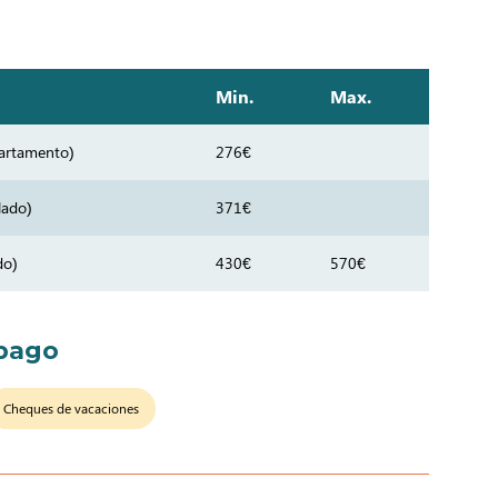
Min.
Max.
partamento)
276€
lado)
371€
do)
430€
570€
pago
Cheques de vacaciones