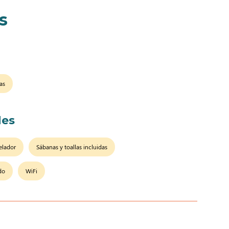
s
as
es
elador
Sábanas y toallas incluidas
do
WiFi