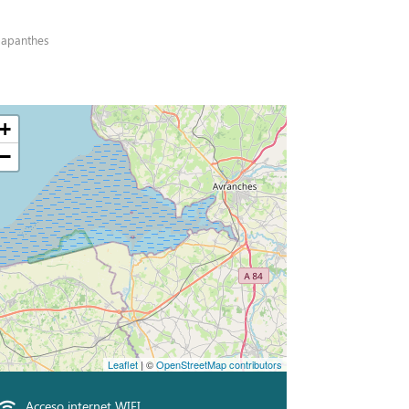
gapanthes
+
−
Leaflet
| ©
OpenStreetMap contributors
Acceso internet WIFI