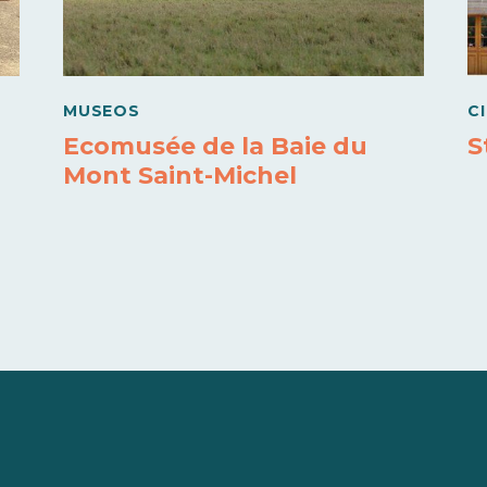
MUSEOS
C
Ecomusée de la Baie du
S
Mont Saint-Michel