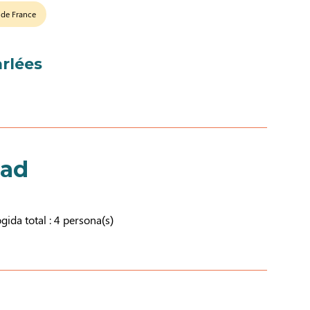
 de France
rlées
dad
ida total : 4 persona(s)