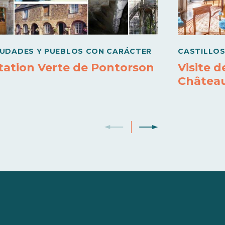
IUDADES Y PUEBLOS CON CARÁCTER
CASTILLO
tation Verte de Pontorson
Visite d
Châtea