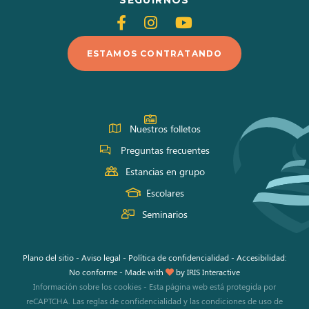
Siganos
Siganos
Siganos
en
en
en
ESTAMOS CONTRATANDO
Facebook
Instagram
Youtube
Nuestros folletos
Preguntas frecuentes
Estancias en grupo
Escolares
Seminarios
Plano del sitio
-
Aviso legal
-
Política de confidencialidad
-
Accesibilidad:
No conforme
-
Made with
by
IRIS Interactive
Información sobre los cookies
-
Esta página web está protegida por
reCAPTCHA. Las
reglas de confidencialidad
y las
condiciones de uso
de