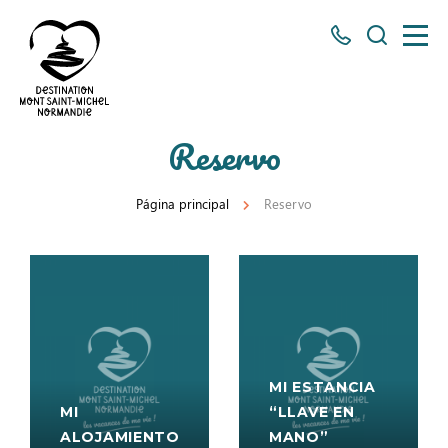
Todos
Busco
los
números
aquí
Destino
Reservo
Mont
Saint
Página principal
Reservo
Michel
MI ESTANCIA
MI
“LLAVE EN
ALOJAMIENTO
MANO”