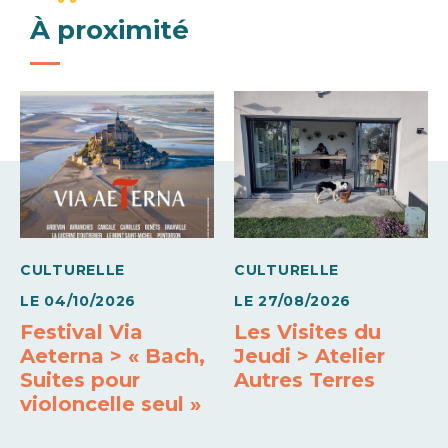
Moyens de paiement
À proximité
Services
Carte bleue
Chèques bancaires et postaux
Draps fournis
Linge de toilette fourni
Nettoyage / ménage
Chèques Vacances
Espèces
Eurocard - Mastercard
Equipement bébé
Paiement sans contact
Paypal
Virements
Visa
Conforts
Accès Internet
Wifi
Télévision
Bain à remous
CULTURELLE
CULTURELLE
Chauffage
Compartiment congélateur
Double-vitrage
LE
04/10/2026
LE
27/08/2026
Festival Via
Les Visites du
Draps et linges compris
Four
Four micro-ondes
Aeterna > « Bach,
Jeudi > Atelier
Suites pour
Autres Terres
Lave linge privatif
Lave vaisselle
violoncelle seul »