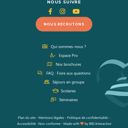
NOUS SUIVRE
Suivez-
Suivez-
Suivez-
nous
nous
nous
NOUS RECRUTONS
sur
sur
sur
Facebook
Instagram
Youtube
Qui sommes-nous ?
Espace Pro
Nos brochures
FAQ : Foire aux questions
Séjours en groupe
Scolaires
Séminaires
Plan du site
-
Mentions légales
-
Politique de confidentialité
-
Accessibilité : Non conforme
-
Made with
by
IRIS Interactive