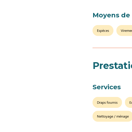
Moyens de
Espèces
Vireme
Prestat
Services
Draps fournis
E
Nettoyage / ménage