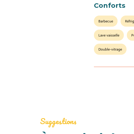
Conforts
Barbecue
Réfri
Lave vaisselle
P
Double-vitrage
Suggestions