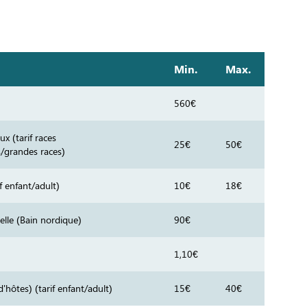
Min.
Max.
560€
x (tarif races
25€
50€
/grandes races)
if enfant/adult)
10€
18€
elle (Bain nordique)
90€
1,10€
hôtes) (tarif enfant/adult)
15€
40€