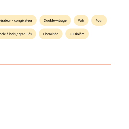
gérateur - congélateur
Double-vitrage
Wifi
Four
oele à bois / granulés
Cheminée
Cuisinière