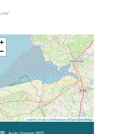
Linda"
+
−
Leaflet
| ©
les contributeurs d'OpenStreetMap
Accès Internet WIFI