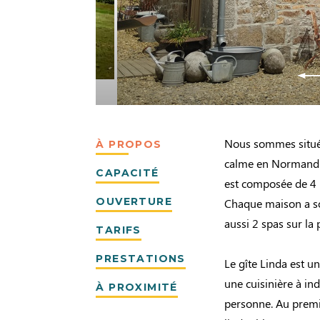
Nous sommes situés
À PROPOS
calme en Normandie.
CAPACITÉ
est composée de 4 
OUVERTURE
Chaque maison a son
aussi 2 spas sur la 
TARIFS
PRESTATIONS
Le gîte Linda est u
une cuisinière à in
À PROXIMITÉ
personne. Au premie