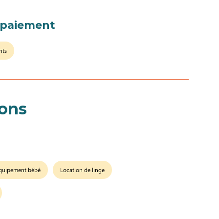
 paiement
nts
ions
quipement bébé
Location de linge