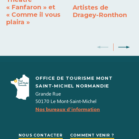
Sèche linge privatif
Double-vitrage
« Fanfaron » et
Artistes de
« Comme il vous
Dragey-Ronthon
Draps et linges compris
Four
Four micro-ondes
plaira »
Lave vaisselle
Lave linge privatif
Réfrigérateur - congélateur
Téléphone
Wifi
Télévision
Poele à bois / granulés
OFFICE DE TOURISME MONT
SAINT-MICHEL NORMANDIE
Grande Rue
50170
Le Mont-Saint-Michel
Nos bureaux d'information
NOUS CONTACTER
COMMENT VENIR ?