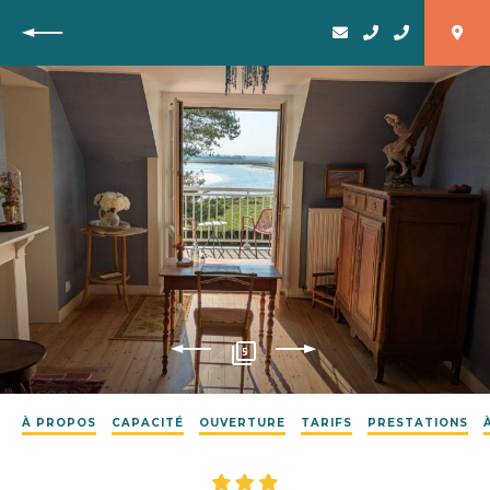
Retour
5
À PROPOS
CAPACITÉ
OUVERTURE
TARIFS
PRESTATIONS