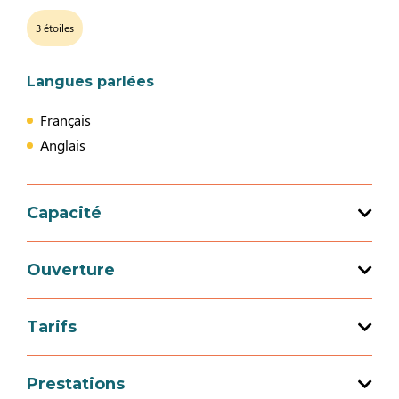
3 étoiles
Langues parlées
Français
Anglais
Capacité
Capacité d'accueil totale : 7 personne(s)
Ouverture
3 chambre(s)
Tarifs
Ouverture du 07 avril 2026 au 04 juillet 2026
Tarif
Prestations