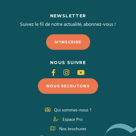
NEWSLETTER
Suivez le fil de notre actualité, abonnez-vous !
M'INSCRIRE
NOUS SUIVRE
Suivez-
Suivez-
Suivez-
nous
nous
nous
NOUS RECRUTONS
sur
sur
sur
Facebook
Instagram
Youtube
Qui sommes-nous ?
Espace Pro
Nos brochures